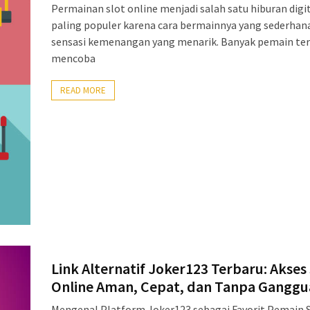
Permainan slot online menjadi salah satu hiburan digi
paling populer karena cara bermainnya yang sederhan
sensasi kemenangan yang menarik. Banyak pemain ter
mencoba
READ MORE
Link Alternatif Joker123 Terbaru: Akses 
Online Aman, Cepat, dan Tanpa Gangg
Mengenal Platform Joker123 sebagai Favorit Pemain 