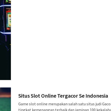
Situs Slot Online Tergacor Se Indonesia
Game slot online merupakan salah satu situs judi Gac
tingkat kemenangan terbaik dan jaminan 100 kekalah