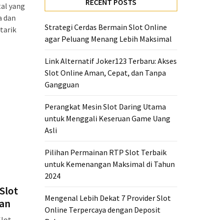
RECENT POSTS
tal yang
a dan
Strategi Cerdas Bermain Slot Online
tarik
agar Peluang Menang Lebih Maksimal
Link Alternatif Joker123 Terbaru: Akses
Slot Online Aman, Cepat, dan Tanpa
Gangguan
Perangkat Mesin Slot Daring Utama
untuk Menggali Keseruan Game Uang
Asli
Pilihan Permainan RTP Slot Terbaik
untuk Kemenangan Maksimal di Tahun
2024
Slot
Mengenal Lebih Dekat 7 Provider Slot
uan
Online Terpercaya dengan Deposit
Slot