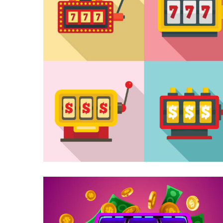
Game
Uang
Asli
Pilihan
Permainan
RTP
Slot
Terbaik
untuk
Kemenangan
Maksimal
di
Tahun
2024
Mengenal
Lebih