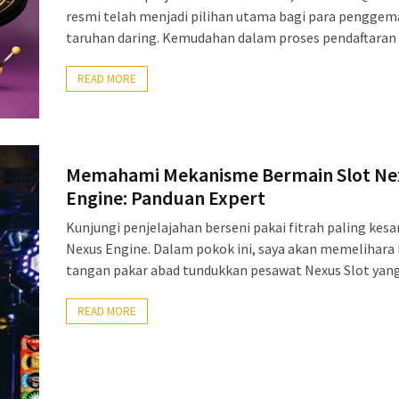
resmi telah menjadi pilihan utama bagi para penggem
taruhan daring. Kemudahan dalam proses pendaftaran
READ MORE
Memahami Mekanisme Bermain Slot Ne
Engine: Panduan Expert
Kunjungi penjelajahan berseni pakai fitrah paling kesa
Nexus Engine. Dalam pokok ini, saya akan memelihara 
tangan pakar abad tundukkan pesawat Nexus Slot yan
READ MORE