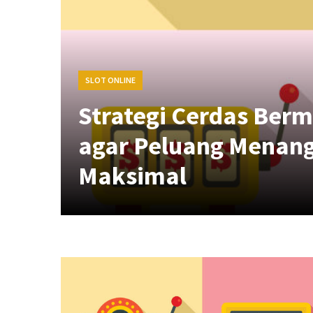
Joker123
Terbaru:
Akses
Slot
Online
SLOT ONLINE
Aman,
Strategi Cerdas Berm
Cepat,
dan
agar Peluang Menang
Tanpa
Gangguan
Maksimal
Perangkat
Mesin
Slot
Daring
Utama
untuk
Menggali
Keseruan